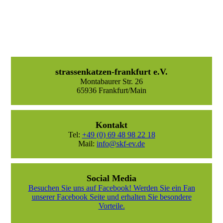
strassenkatzen-frankfurt e.V.
Montabaurer Str. 26
65936 Frankfurt/Main
Kontakt
Tel:
+49 (0) 69 48 98 22 18
Mail:
info@skf-ev.de
Social Media
Besuchen Sie uns auf Facebook! Werden Sie ein Fan
unserer Facebook Seite und erhalten Sie besondere
Vorteile.