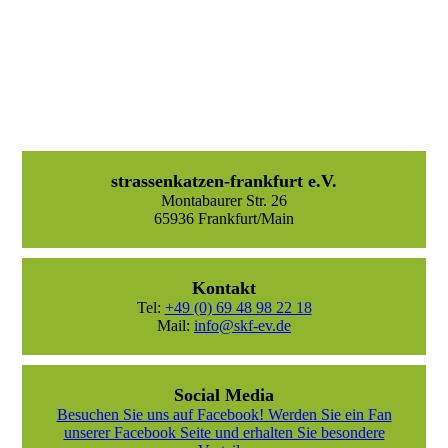
strassenkatzen-frankfurt e.V.
Montabaurer Str. 26
65936 Frankfurt/Main
Kontakt
Tel:
+49 (0) 69 48 98 22 18
Mail:
info@skf-ev.de
Social Media
Besuchen Sie uns auf Facebook! Werden Sie ein Fan
unserer Facebook Seite und erhalten Sie besondere