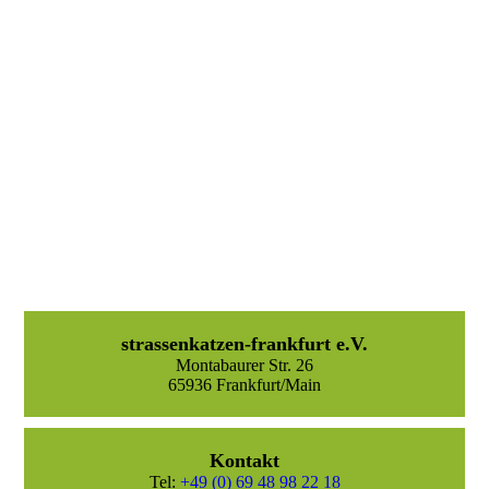
Polyphemia 6
strassenkatzen-frankfurt e.V.
Montabaurer Str. 26
65936 Frankfurt/Main
Kontakt
Tel:
+49 (0) 69 48 98 22 18