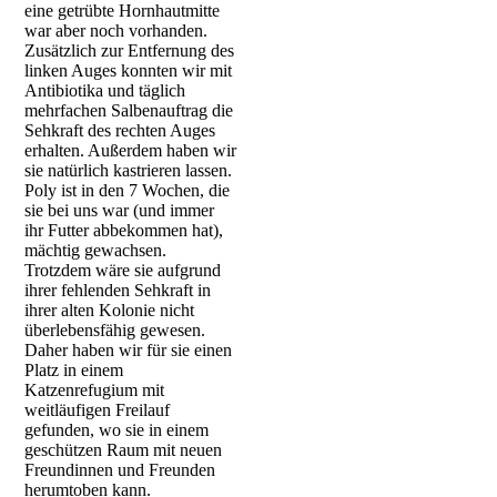
eine getrübte Hornhautmitte
war aber noch vorhanden.
Zusätzlich zur Entfernung des
linken Auges konnten wir mit
Antibiotika und täglich
mehrfachen Salbenauftrag die
Sehkraft des rechten Auges
erhalten. Außerdem haben wir
sie natürlich kastrieren lassen.
Poly ist in den 7 Wochen, die
Polyphemia 1
sie bei uns war (und immer
ihr Futter abbekommen hat),
mächtig gewachsen.
Trotzdem wäre sie aufgrund
ihrer fehlenden Sehkraft in
ihrer alten Kolonie nicht
überlebensfähig gewesen.
Daher haben wir für sie einen
Platz in einem
Katzenrefugium mit
weitläufigen Freilauf
gefunden, wo sie in einem
geschützen Raum mit neuen
Freundinnen und Freunden
herumtoben kann.