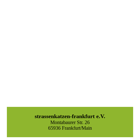
strassenkatzen-frankfurt e.V.
Montabaurer Str. 26
65936 Frankfurt/Main